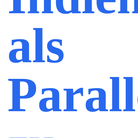
als
Paral