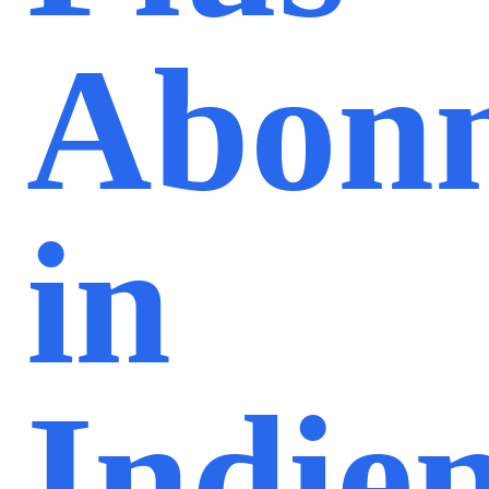
Abon
in
Indie