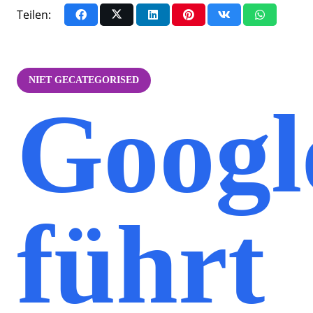
Teilen:
NIET GECATEGORISED
Googl
führt