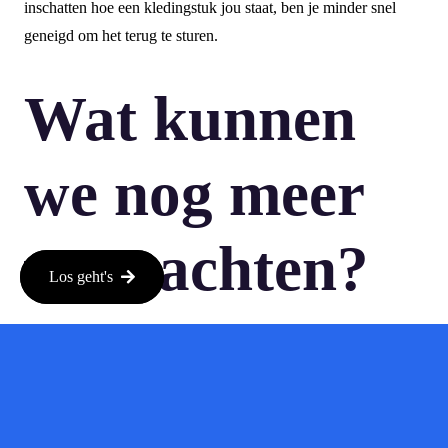
inschatten hoe een kledingstuk jou staat, ben je minder snel
geneigd om het terug te sturen.
Wat kunnen
we nog meer
verwachten?
Los geht's
Nu Google deze functie heeft gelanceerd, zijn er vast meer
innovaties in de maak. Denk aan nog meer geavanceerde AI-
technologieën die het passen van kleding nog realistischer
maken. Wie weet, misschien kunnen we in de toekomst zelfs