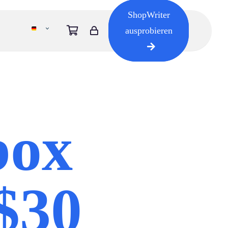
ShopWriter
ausprobieren
box
 $30