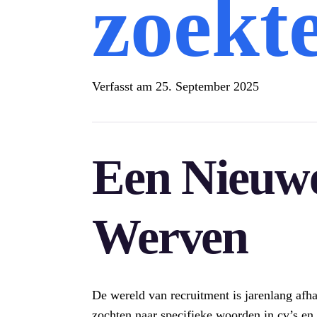
zoekt
Verfasst am
25. September 2025
Een Nieuw
Werven
De wereld van recruitment is jarenlang afha
zochten naar specifieke woorden in cv’s en