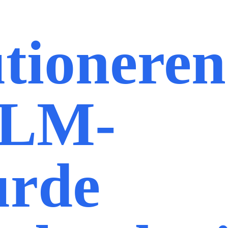
utioneren
LLM-
urde