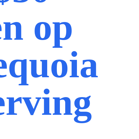
en op
equoia
rving