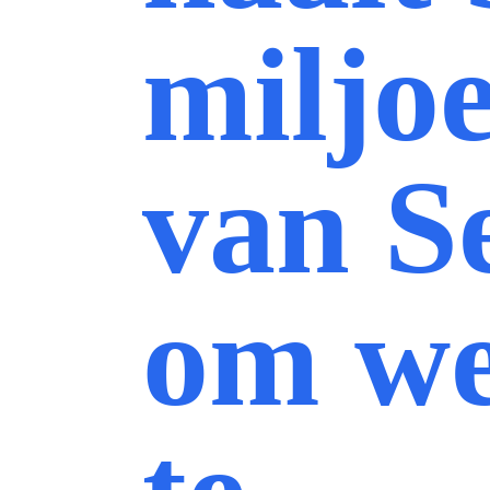
miljo
van S
om we