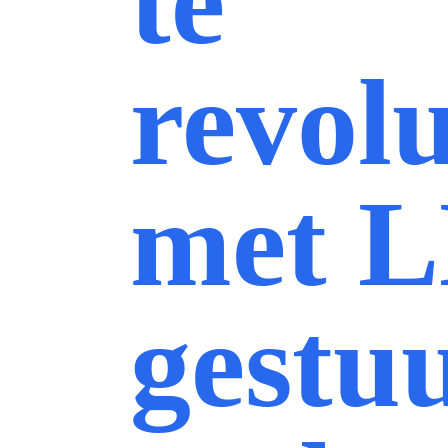
te
revol
met 
gestu