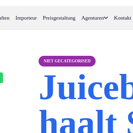
aften
Importeur
Preisgestaltung
Agenturen
Kontakt
NIET GECATEGORISED
Juice
haalt