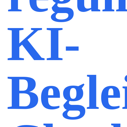
KI-
Begle