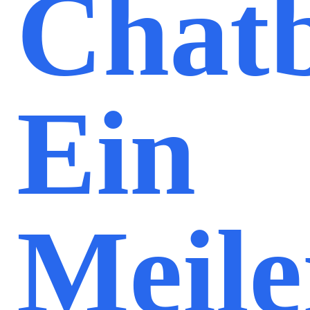
Chatb
Ein
Meile