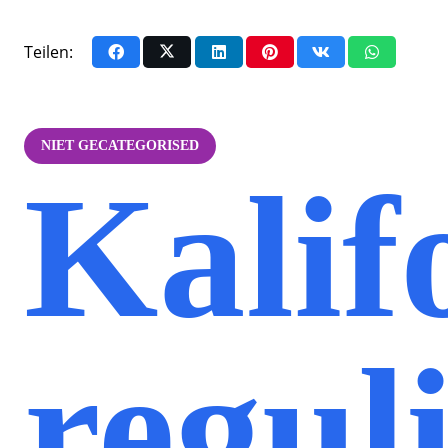
Teilen:
NIET GECATEGORISED
Kalif
regul