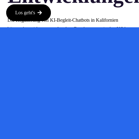
Los geht's
Die Regulierung von KI-Begleit-Chatbots in Kalifornien
könnte Auswirkungen auf andere Bundesstaaten in den USA
und sogar weltweit haben. Wenn Kalifornien den Trend
vorgibt, könnten andere Regionen mit ähnlicher Gesetzgebung
folgen. Dies könnte zu einem einheitlichen Standard für die
Branche führen, was sowohl für Unternehmen als auch für
Nutzer von Vorteil sein könnte.
Schlussfol
Die Unterzeichnung des Gesetzes SB 243 durch Gouverneur