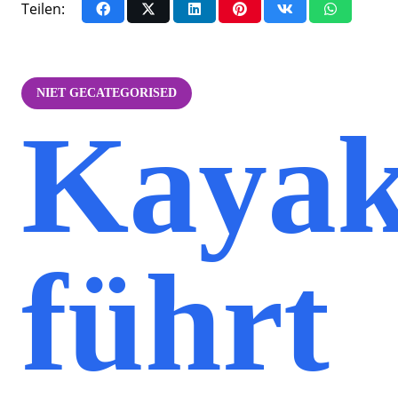
Teilen:
NIET GECATEGORISED
Kaya
führt