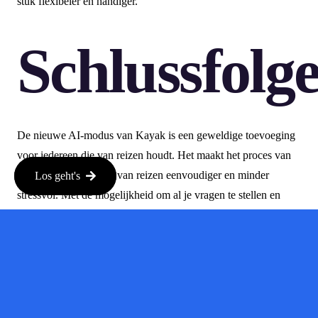
stuk flexibeler en handiger.
Schlussfolg
De nieuwe AI-modus van Kayak is een geweldige toevoeging
voor iedereen die van reizen houdt. Het maakt het proces van
het zoeken en boeken van reizen eenvoudiger en minder
Los geht's
stressvol. Met de mogelijkheid om al je vragen te stellen en
real-time antwoorden te krijgen, ben je goed op weg naar je
volgende avontuur!
Dus waar wacht je nog op? Ga naar de website van Kayak,
probeer de AI-modus uit en maak je reisplanning een stuk
leuker!