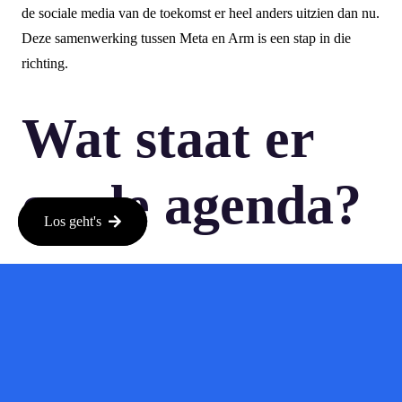
de sociale media van de toekomst er heel anders uitzien dan nu.
Deze samenwerking tussen Meta en Arm is een stap in die
richting.
Wat staat er
op de agenda?
Los geht's
Je kunt verwachten dat Meta en Arm in de komende jaren
blijven innoveren. Deze samenwerking is niet alleen een
kortetermijnproject; het is een strategische zet die bedoeld is om
een langdurige impact te maken. Dit betekent dat je in de
toekomst waarschijnlijk nog meer spannende ontwikkelingen
kunt verwachten.