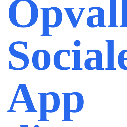
Opval
Social
App