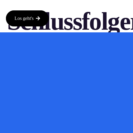
Schlussfolg
Los geht's
Neon biedt een interessante maar ook complexe oplossing in de
sociale media-ruimte. Terwijl het gebruikers de kans biedt om
geld te verdienen, roept het ook belangrijke vragen op over
privacy en datagebruik. Het is aan jou om te beslissen of deze
innovatieve benadering iets voor jou is.
Bron:
techcrunch.de