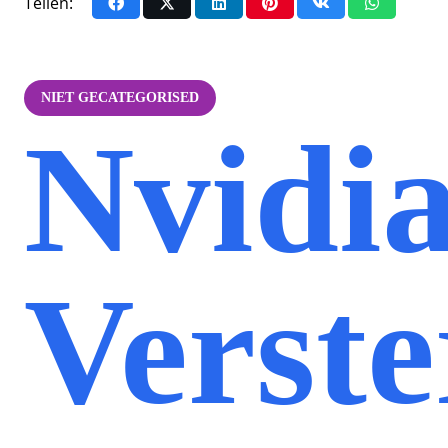
Teilen:
NIET GECATEGORISED
Nvidi
Verste