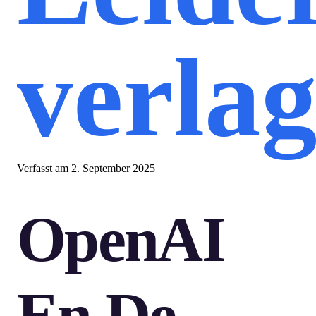
verlag
Verfasst am
2. September 2025
OpenAI
En De