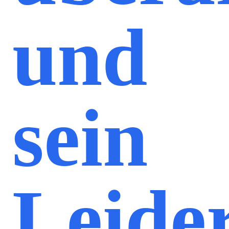
und
sein
Leide