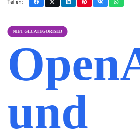
Teilen:
NIET GECATEGORISED
Open
und