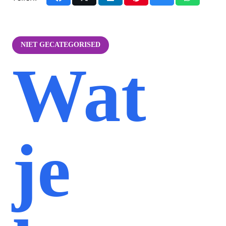
NIET GECATEGORISED
Wat
je