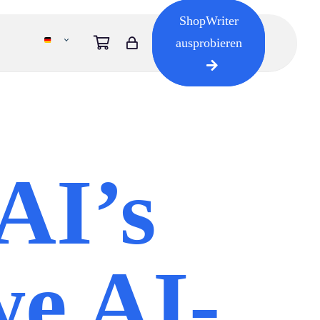
ShopWriter
ausprobieren
AI’s
e AI-