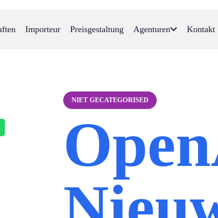
aften
Importeur
Preisgestaltung
Agenturen
Kontakt
NIET GECATEGORISED
Open
Nieuw