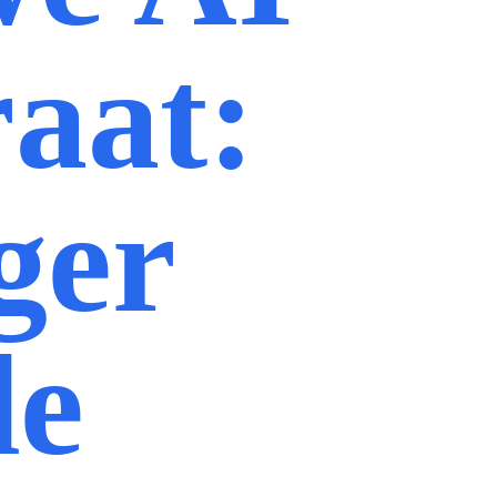
aat:
ger
de