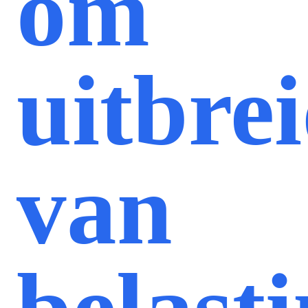
om
uitbre
van