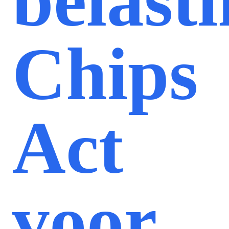
belast
Chips
Act
voor