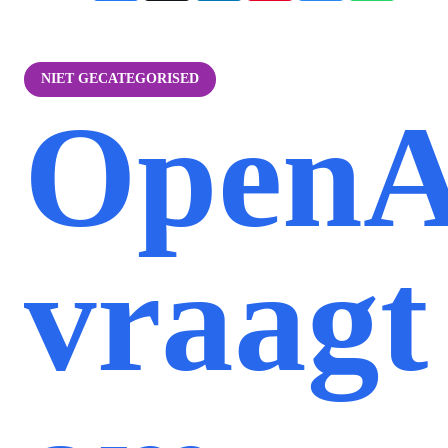
NIET GECATEGORISED
OpenA
vraagt