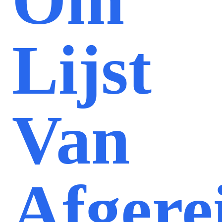
Om
Lijst
Van
Afgere