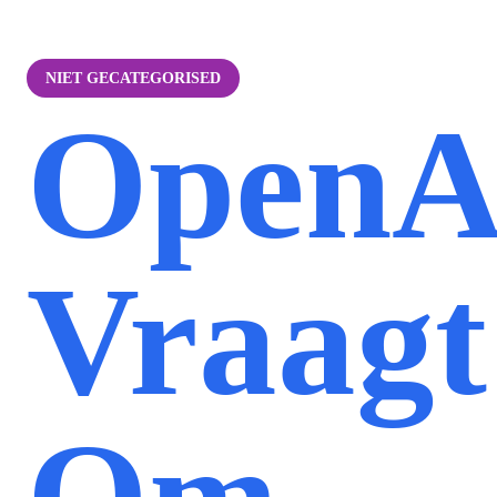
NIET GECATEGORISED
OpenA
Vraagt