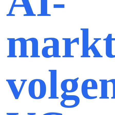
AI-
markt
volge