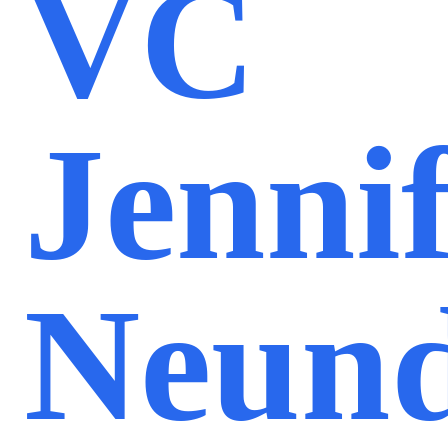
VC
Jenni
Neund