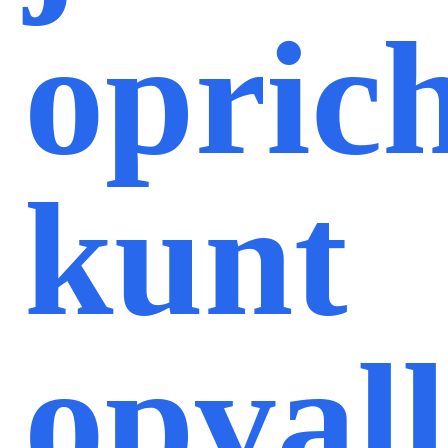
opric
kunt
opval