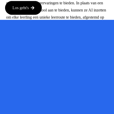
gepersonaliseerde leerervaringen te bieden. In plaats van een
Los geht's
generieke educatieve tool aan te bieden, kunnen ze AI inzetten
om elke leerling een unieke leerroute te bieden, afgestemd op
hun behoeften. Dit soort innovatie trekt de aandacht van
investeerders en laat zien dat je verder denkt.
Maak Je
Visie
Duidelijk