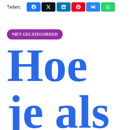
Teilen:
NIET GECATEGORISED
Hoe
je als