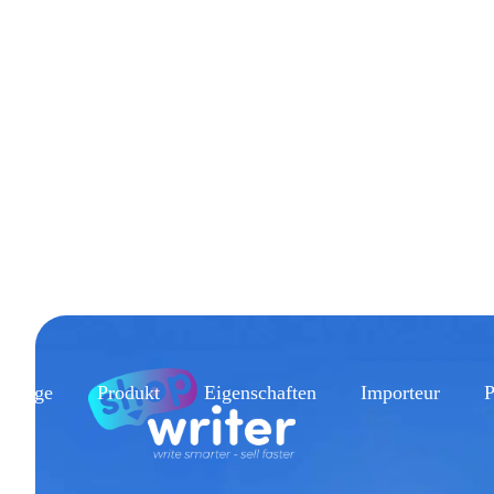
epage
Produkt
Eigenschaften
Importeur
P