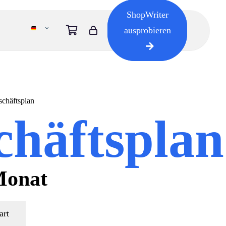
ShopWriter
ausprobieren
chäftsplan
chäftsplan
Monat
art