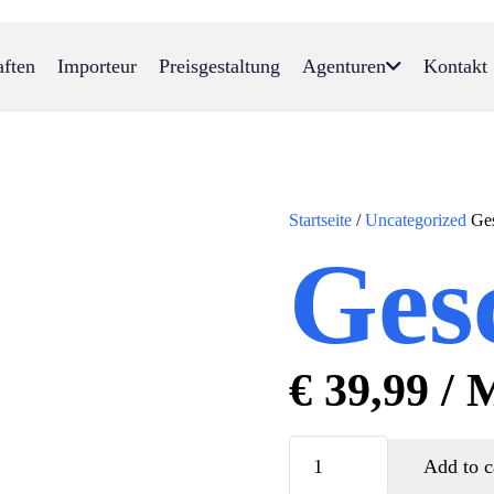
aften
Importeur
Preisgestaltung
Agenturen
Kontakt
Startseite
/
Uncategorized
Ges
Ges
€
39,99
/ 
Business
Add to c
plan