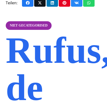
Teilen:
NIET GECATEGORISED
Rufus
de