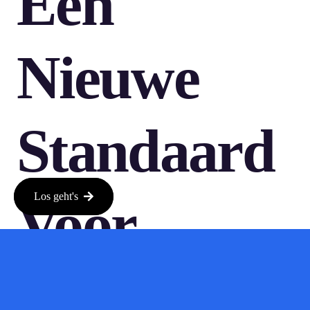
Een
Nieuwe
Standaard
Voor
Los geht's
Online