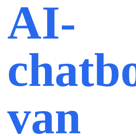
AI-
chatb
van