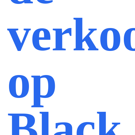
verko
op
Black