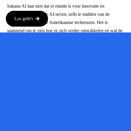
Sakana AI laat zien dat er ruimte is voor innovatie en
specialisatie binnen de AI-sector, zelfs te midden van de
Los geht's
concurrentie van grote Amerikaanse techreuzen. Het is
spannend om te zien hoe ze zich verder ontwikkelen en wat de
toekomst hen zal brengen.
Bron:
techcrunch.de