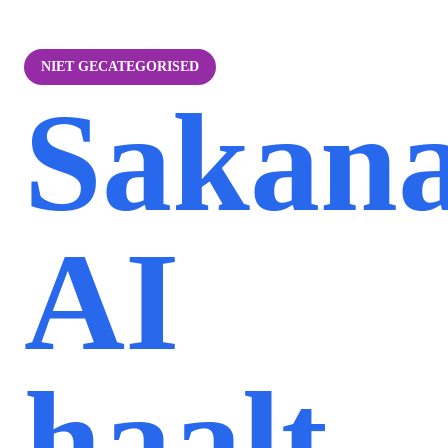
NIET GECATEGORISED
Sakan
AI
haalt