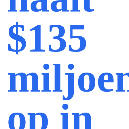
$135
miljoe
op in