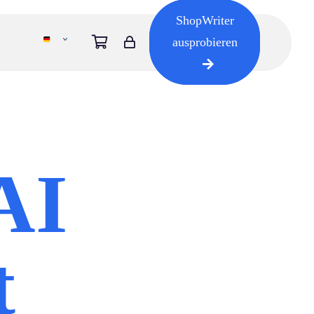
ShopWriter
ausprobieren
AI
t