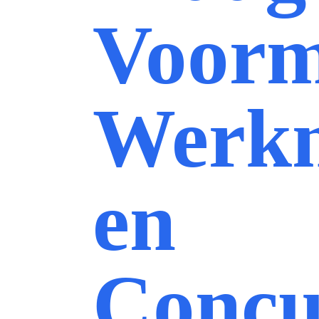
Voorm
Werk
en
Concu