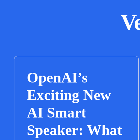
V
OpenAI’s
Exciting New
AI Smart
Speaker: What