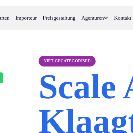
aften
Importeur
Preisgestaltung
Agenturen
Kontakt
NIET GECATEGORISED
Scale 
Klaag