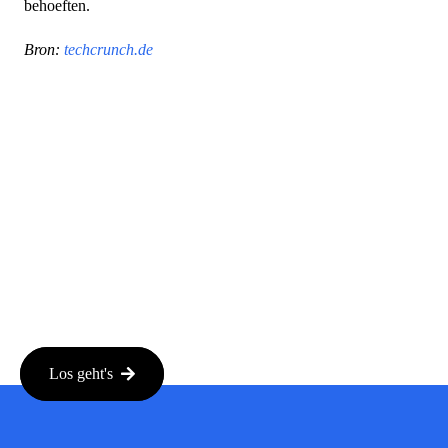
behoeften.
Bron:
techcrunch.de
Los geht's