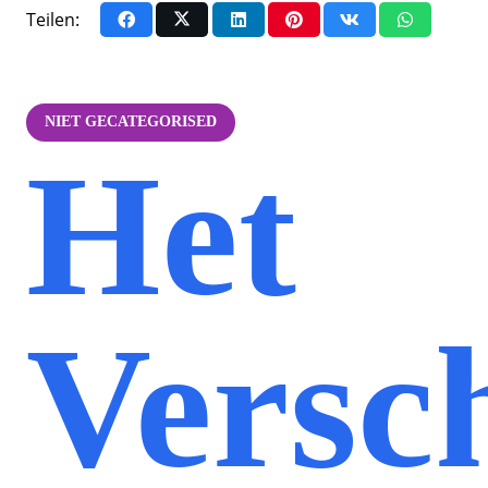
Teilen:
NIET GECATEGORISED
Het
Versch