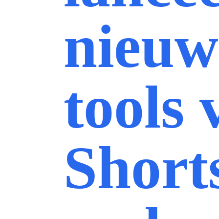
nieuw
tools 
Short