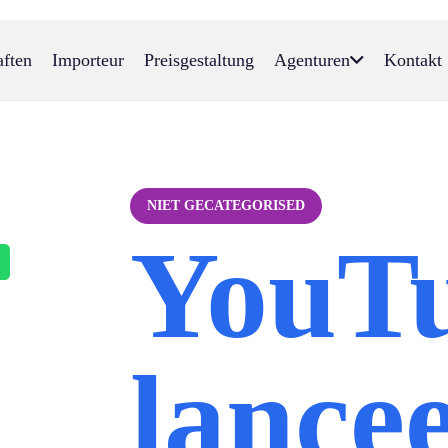
aften
Importeur
Preisgestaltung
Agenturen
Kontakt
NIET GECATEGORISED
YouT
lance