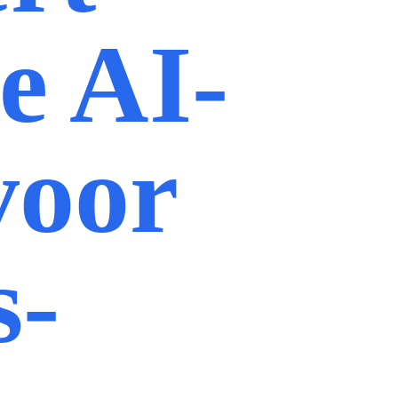
e AI-
voor
s-