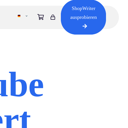
ShopWriter
ausprobieren
ube
ert