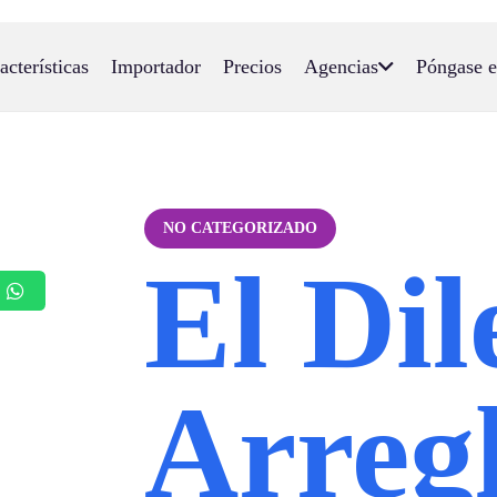
acterísticas
Importador
Precios
Agencias
Póngase e
NO CATEGORIZADO
El Dil
Arreg