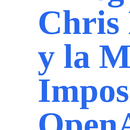
Chris
y la M
Impos
Open