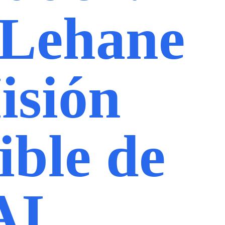
 Lehane
isión
ible de
AI