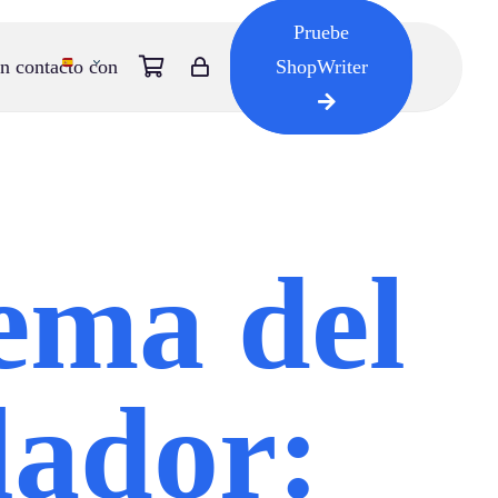
Pruebe
n contacto con
ShopWriter
ema del
lador: