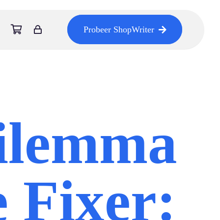
Probeer ShopWriter
ilemma
 Fixer: