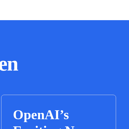
en
OpenAI’s