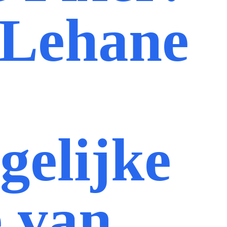
 Lehane
elijke
e van