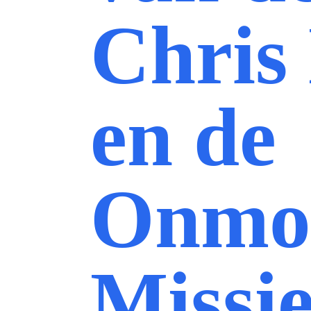
Chris
en de
Onmog
Missi