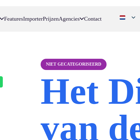
Features
Importer
Prijzen
Agencies
Contact
NIET GECATEGORISEERD
Het D
van de