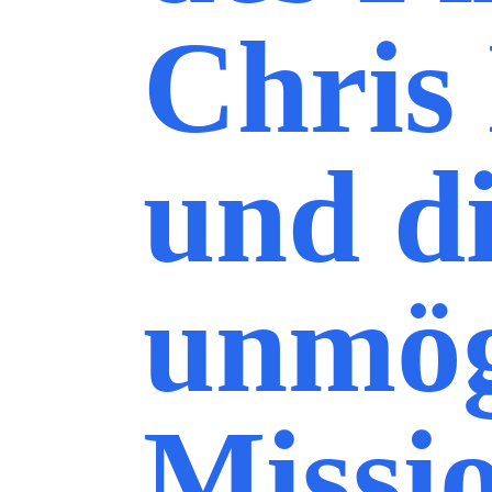
Chris
und d
unmög
Missi