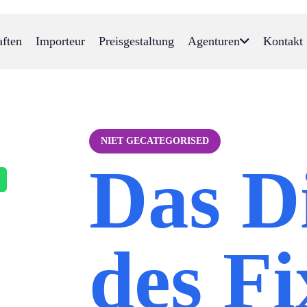
aften
Importeur
Preisgestaltung
Agenturen
Kontakt
NIET GECATEGORISED
Das D
des Fi