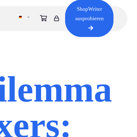
ShopWriter
ausprobieren
ilemma
xers: