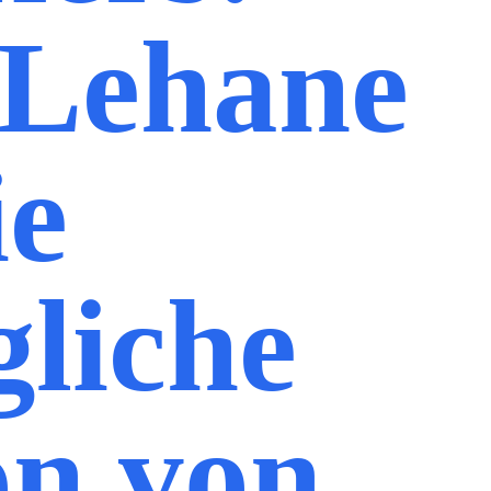
 Lehane
ie
liche
on von