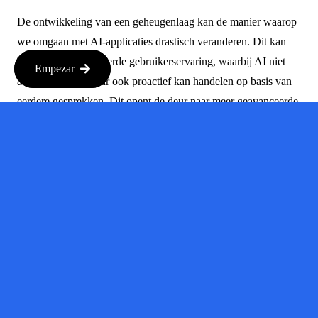
De ontwikkeling van een geheugenlaag kan de manier waarop
we omgaan met AI-applicaties drastisch veranderen. Dit kan
leiden tot een verbeterde gebruikerservaring, waarbij AI niet
Empezar
alleen reageert, maar ook proactief kan handelen op basis van
eerdere gesprekken. Dit opent de deur naar meer geavanceerde
toepassingen in verschillende sectoren, van klantenservice tot
persoonlijke assistentie.
Waarom
Dit Nieuws