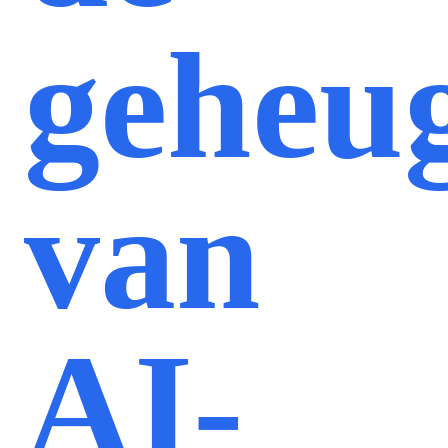
geheu
van
AI-