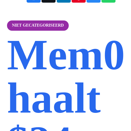
NIET GECATEGORISEERD
Mem0
haalt