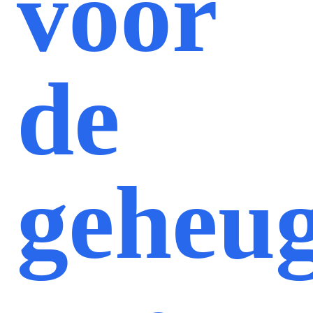
voor
de
geheu