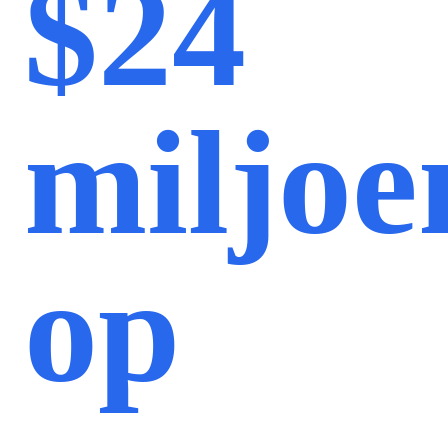
$24
miljoe
op