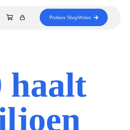
Probeer ShopWriter
haalt
iljoen