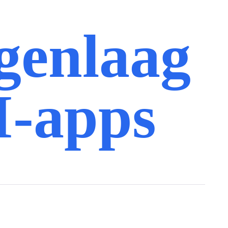
genlaag
I-apps