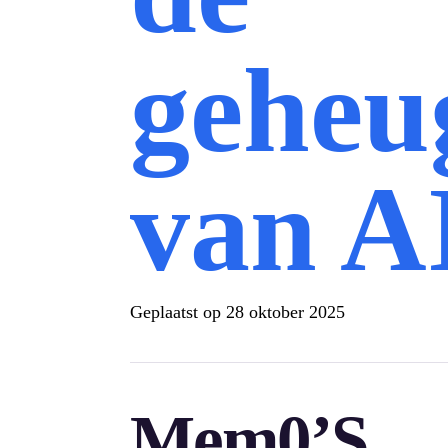
geheu
van A
Geplaatst op
28 oktober 2025
Mem0’s