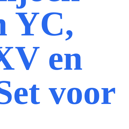
n YC,
XV en
Set voor