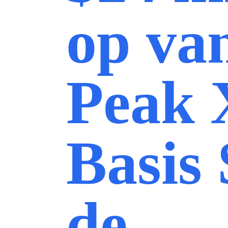
op va
Peak 
Basis 
de