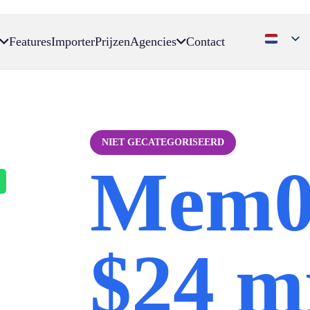
Features
Importer
Prijzen
Agencies
Contact
NIET GECATEGORISEERD
Mem0 
$24 m