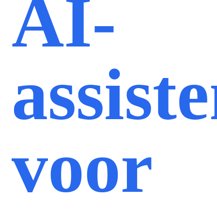
AI-
assist
voor