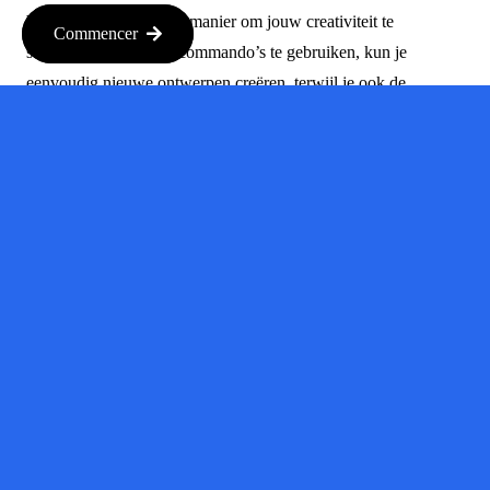
bieden een innovatieve manier om jouw creativiteit te
Commencer
stimuleren. Door tekstcommando’s te gebruiken, kun je
eenvoudig nieuwe ontwerpen creëren, terwijl je ook de
mogelijkheid hebt om gebruik te maken van bestaande
bewerkingstools. Dit opent de deur naar eindeloze creatieve
mogelijkheden!
Bron :
techcrunch.com