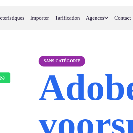
ctéristiques
Importer
Tarification
Agences
Contact
SANS CATÉGORIE
Adob
voors