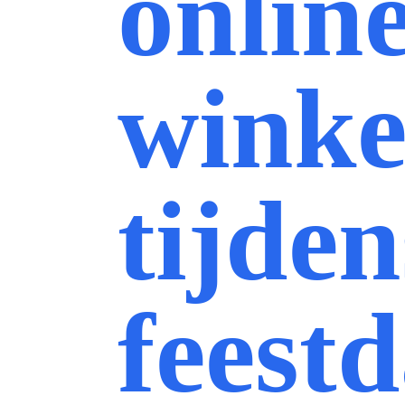
onlin
winke
tijden
feest