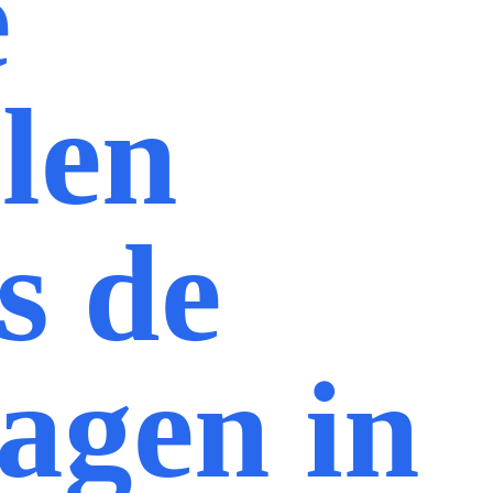
e
len
s de
dagen in