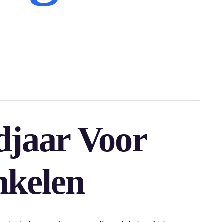
djaar Voor
nkelen