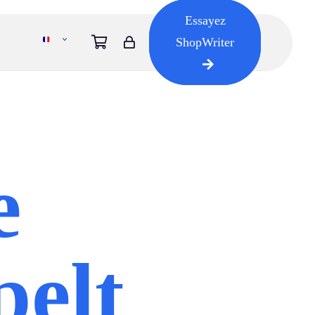
Essayez
ShopWriter
e
pelt