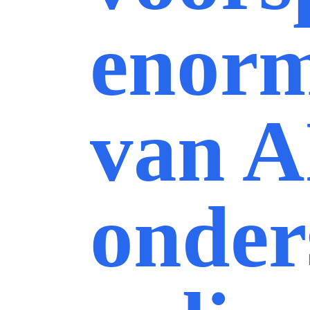
enorm
van A
onder