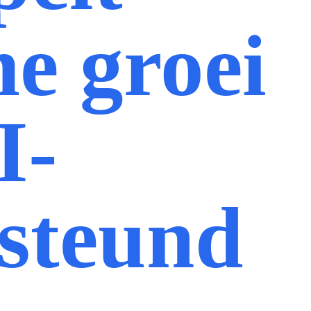
e groei
I-
steund