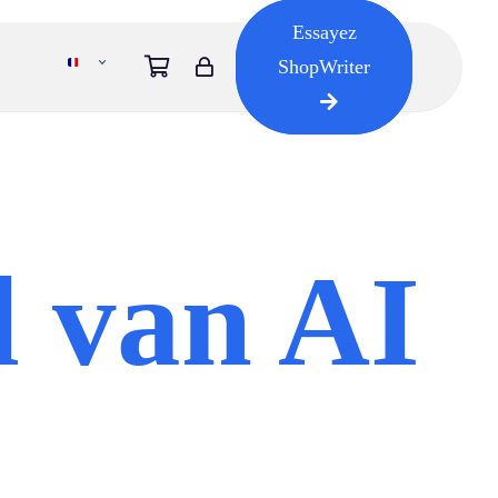
Essayez
ShopWriter
l van AI