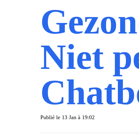
Gezon
Niet p
Chatb
Publié le
13 Jan à 19:02