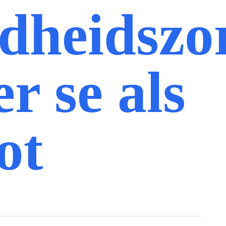
dheidszo
er se als
ot