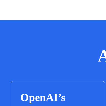
A
OpenAI’s