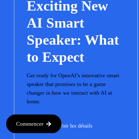
Exciting New
AI Smart
Speaker: What
to Expect
Get ready for OpenAI’s innovative smart
speaker that promises to be a game
changer in how we interact with AI at
home.
Commencer
Voir les détails