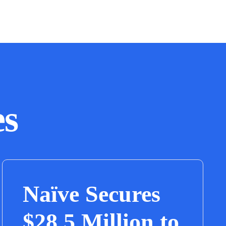
es
Naïve Secures
$28.5 Million to