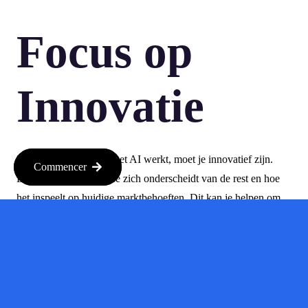
Focus op
Innovatie
Zelfs als je niet direct met AI werkt, moet je innovatief zijn.
Commencer
Laat zien hoe jouw idee zich onderscheidt van de rest en hoe
het inspeelt op huidige marktbehoeften. Dit kan je helpen om
de aandacht van investeerders te trekken, zelfs als je niet in de
AI-sector zit.
Overweeg