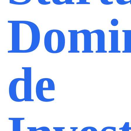
Domi
de