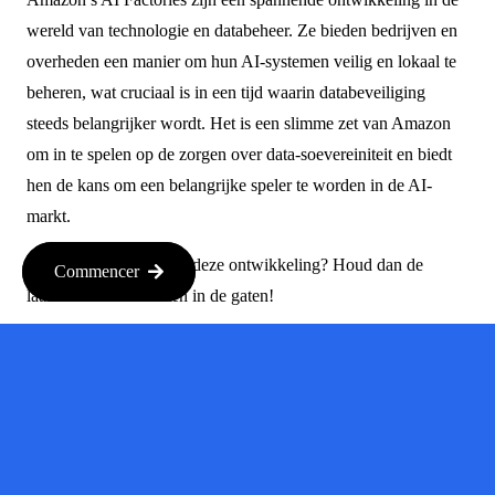
wereld van technologie en databeheer. Ze bieden bedrijven en
overheden een manier om hun AI-systemen veilig en lokaal te
beheren, wat cruciaal is in een tijd waarin databeveiliging
steeds belangrijker wordt. Het is een slimme zet van Amazon
om in te spelen op de zorgen over data-soevereiniteit en biedt
hen de kans om een belangrijke speler te worden in de AI-
markt.
Wil je meer weten over deze ontwikkeling? Houd dan de
Commencer
laatste nieuwsberichten in de gaten!
Bron :
techcrunch.com