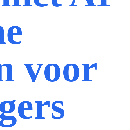
me
en voor
gers