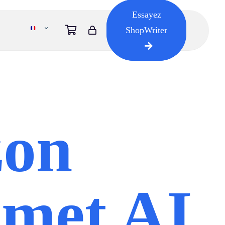
Essayez
ShopWriter
on
 met AI