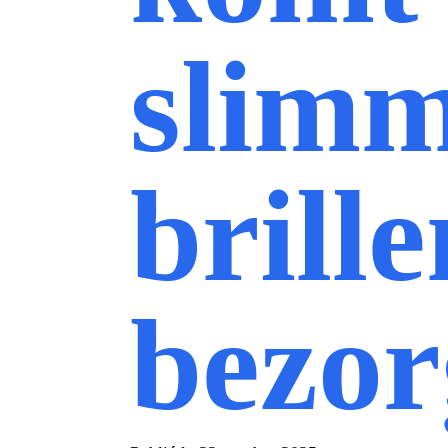
slim
brill
bezor