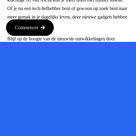
Of je nu een tech-liefhebber bent of gewoon op zoek bent naar
meer gemak in je dagelijks leven, deze nieuwe gadgets hebben
voor ieder wat wils.
Commencer
Blijf op de hoogte van de nieuwste ontwikkelingen door
regelmatig de website van Amazon te bezoeken of volg tech-
nieuws om als eerste te horen over toekomstige updates en
functies!
Bron :
TechCrunch
Bron :
techcrunch.com