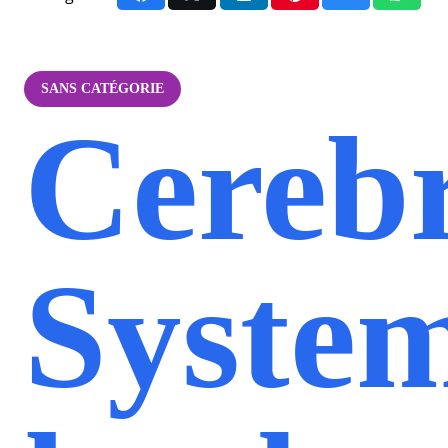
SANS CATÉGORIE
Cereb
Syste