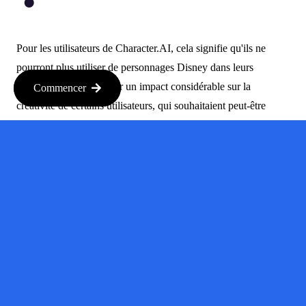
Pour les utilisateurs de Character.AI, cela signifie qu'ils ne
pourront plus utiliser de personnages Disney dans leurs
chatbots. Cela peut avoir un impact considérable sur la
Commencer
créativité de certains utilisateurs, qui souhaitaient peut-être
utiliser ces personnages pour avoir des conversations uniques.
Et maintenant
?
Il n'est pas encore clair comment Character.AI évoluera après
ce changement. Ils pourraient adopter des directives plus