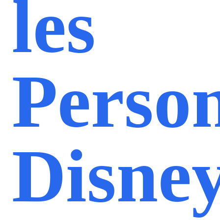
les
Perso
Disne