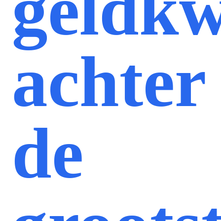
geldkw
achter
de