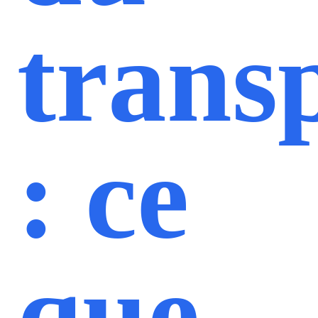
trans
: ce
que