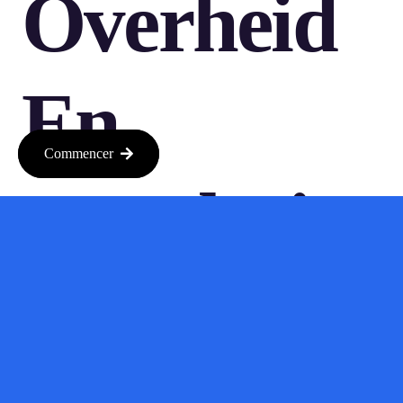
Overheid
En
Commencer
Regulering
De overheid speelt een belangrijke rol in de toekomst van
transport. Wetgeving en beleidsvorming kunnen de
ontwikkeling van nieuwe technologieën stimuleren of juist
remmen. Het is essentieel voor startups om op de hoogte te