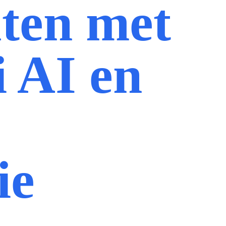
ten met
 AI en
ie