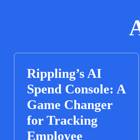
A
Rippling’s AI
Spend Console: A
Game Changer
for Tracking
Employee