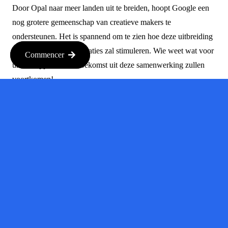
Door Opal naar meer landen uit te breiden, hoopt Google een
nog grotere gemeenschap van creatieve makers te
ondersteunen. Het is spannend om te zien hoe deze uitbreiding
nieuwe ideeën en innovaties zal stimuleren. Wie weet wat voor
Commencer
unieke apps er in de toekomst uit deze samenwerking zullen
voortkomen!
Conclusion
Met de lancering van Opal in 15 nieuwe landen, nodigt Google
je uit om je creativiteit te benutten. Of je nu een ervaren
ontwikkelaar bent of gewoon iets nieuws wilt proberen, Opal
biedt je de tools om je ideeën tot leven te brengen. Dus waar