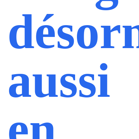
désor
aussi
en