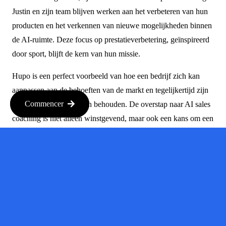
Justin en zijn team blijven werken aan het verbeteren van hun
producten en het verkennen van nieuwe mogelijkheden binnen
de AI-ruimte. Deze focus op prestatieverbetering, geïnspireerd
door sport, blijft de kern van hun missie.
Hupo is een perfect voorbeeld van hoe een bedrijf zich kan
aanpassen aan de behoeften van de markt en tegelijkertijd zijn
Commencer
oorspronkelijke visie kan behouden. De overstap naar AI sales
coaching is niet alleen winstgevend, maar ook een kans om een
blijvende impact te maken op hoe mensen presteren in hun
werk.
Bron :
TechCrunch
Bron :
techcrunch.com