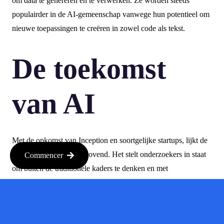
om data te genereren en te verwerken. Ze worden steeds
populairder in de AI-gemeenschap vanwege hun potentieel om
nieuwe toepassingen te creëren in zowel code als tekst.
De toekomst
van AI
Met de opkomst van Inception en soortgelijke startups, lijkt de
toekomst van AI veelbelovend. Het stelt onderzoekers in staat
Commencer
om buiten de traditionele kaders te denken en met
vernieuwende oplossingen te komen. Dit kan een grote impact
hebben op verschillende sectoren, van technologie tot
gezondheidszorg.