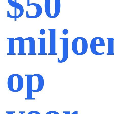
$50
miljoe
op