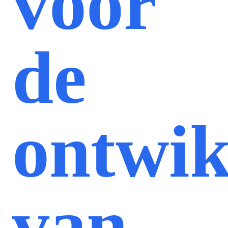
voor
de
ontwik
van