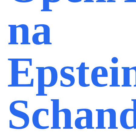
na
Epstei
Schand