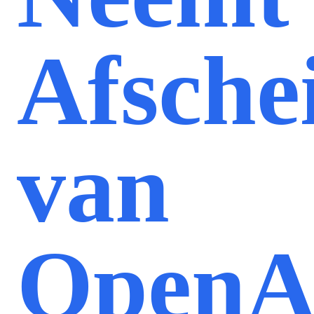
Afsche
van
OpenA