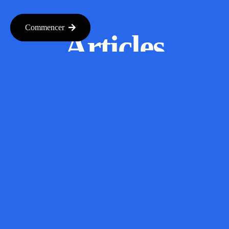
Commencer
Articles
Connexes
Rippling’s
AI Spend
Console: A