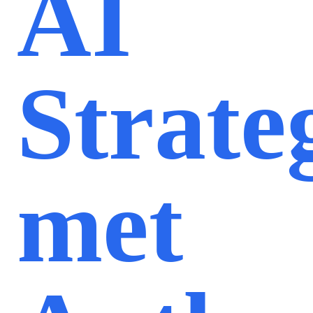
AI
Strate
met