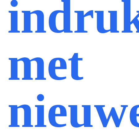
indru
met
nieuw