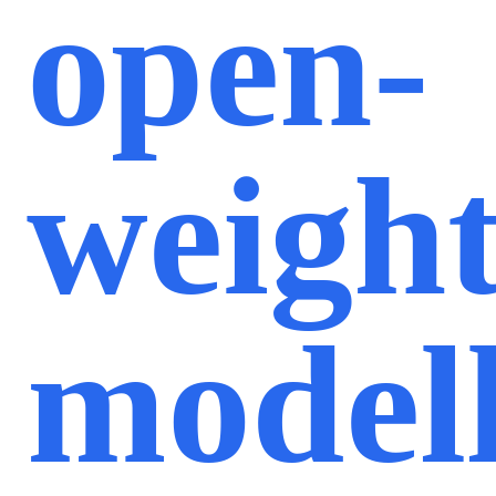
open-
weigh
model