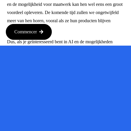
en de mogelijkheid voor maatwerk kan hen wel eens een groot
voordeel opleveren. De komende tijd zullen we ongetwijfeld
meer van hen horen, vooral als ze hun producten blijven
innoveren en uitbreiden.
Commencer
Dus, als je geïnteresseerd bent in AI en de mogelijkheden
ervan, houd Mistral dan zeker in de gaten. Ze zijn misschien
een relatief nieuwe speler, maar ze hebben de potentie om een
serieuze impact te maken in de wereld van kunstmatige
intelligentie.
Bron :
techcrunch.com