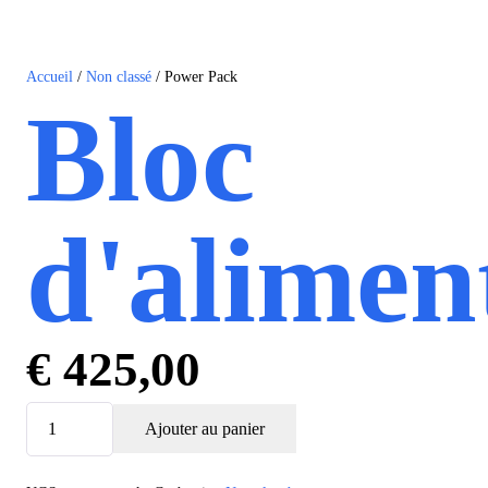
Accueil
/
Non classé
/ Power Pack
Bloc
d'alimen
€
425,00
quantité
Ajouter au panier
de
Power