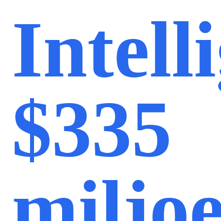
Intell
$335
miljo