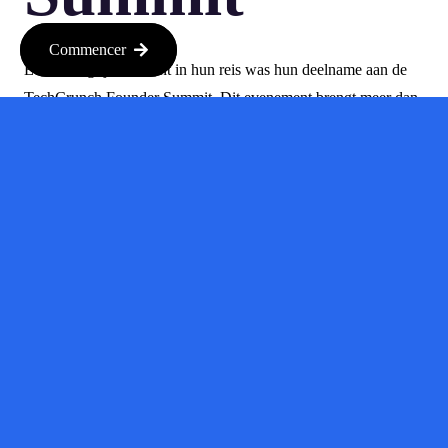
Commencer
Een belangrijk moment in hun reis was hun deelname aan de
TechCrunch Founder Summit. Dit evenement brengt meer dan
1.100 oprichters en investeerders samen, wat een geweldige
kans bood om hun netwerk uit te breiden. Het is een plek waar
ondernemers van elkaar leren en elkaar ondersteunen in hun
groei. Dit soort evenementen zijn cruciaal voor startups die op
zoek zijn naar investeringen.
Lessons
Learned