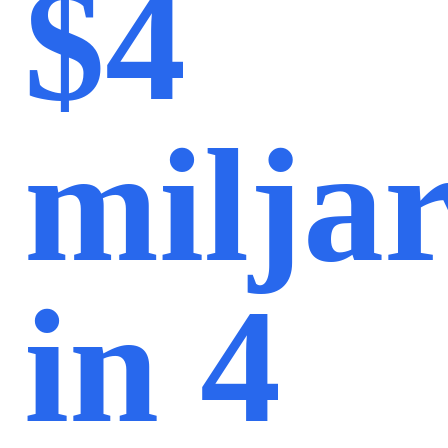
$4
milja
in 4