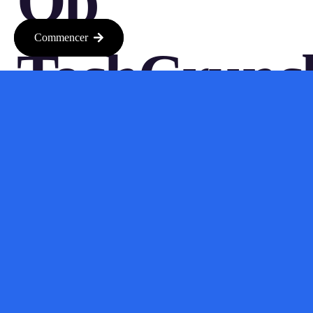
Op
Commencer
TechCrunc
Disrupt
2025
Met meer dan 10.000 leiders uit startups en