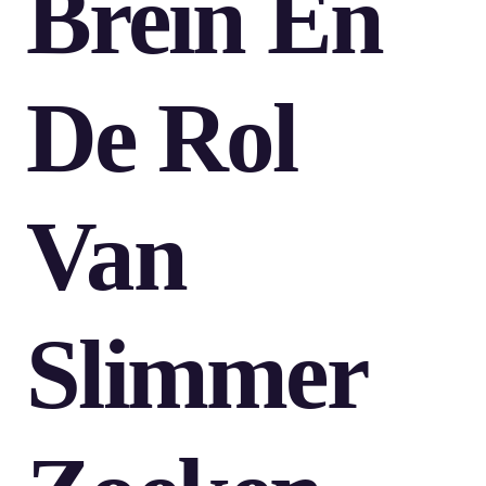
Brein En
De Rol
Van
Slimmer