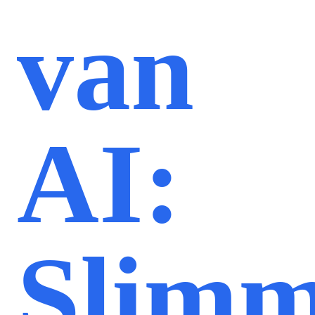
van
AI:
Slimm