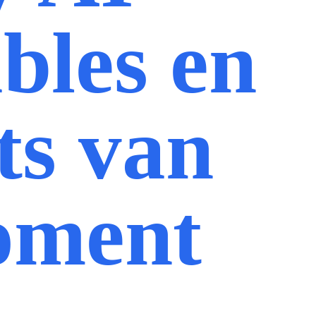
bles en
ts van
oment