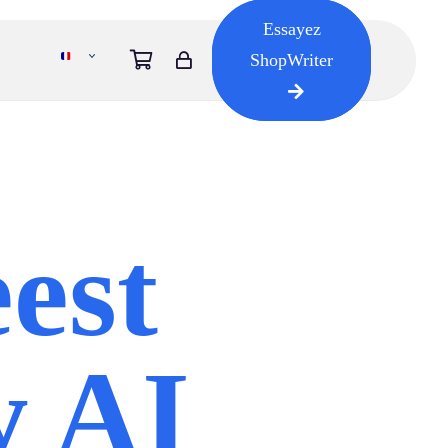
Essayez
ShopWriter
est
y AI