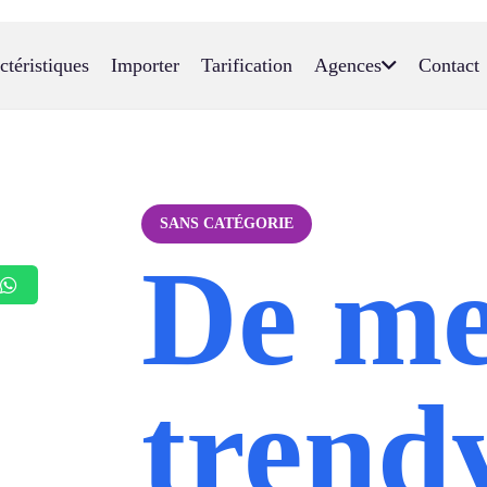
ctéristiques
Importer
Tarification
Agences
Contact
SANS CATÉGORIE
De me
trend