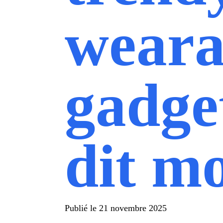
weara
gadge
dit m
Publié le
21 novembre 2025